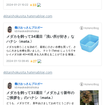
46taishokusita.hatenablog.com
46taishokusita.hatenablog.com