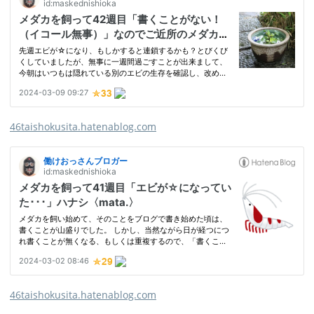
46taishokusita.hatenablog.com
46taishokusita.hatenablog.com