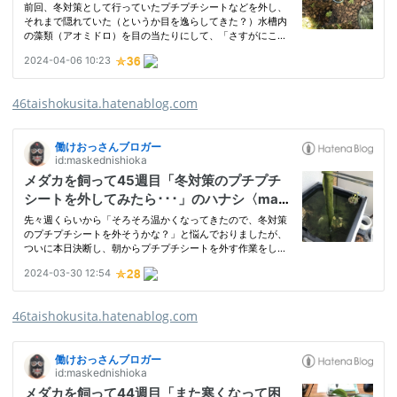
46taishokusita.hatenablog.com
46taishokusita.hatenablog.com