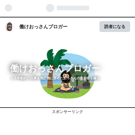
働けおっさんブロガー
読者になる
働けおっさんブロガー
２６年勤めた仕事を無計画に辞めたおっさんの生き様を綴る
スポンサーリンク