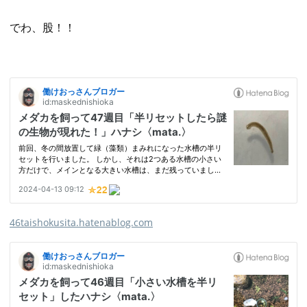
でわ、股！！
46taishokusita.hatenablog.com