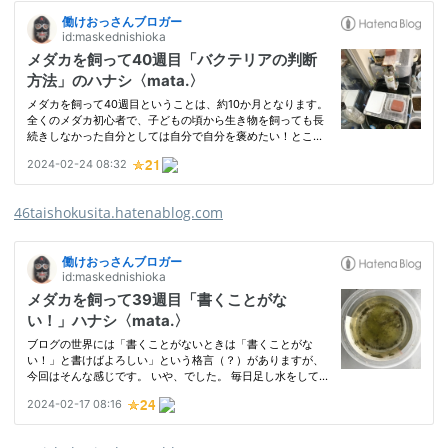
46taishokusita.hatenablog.com