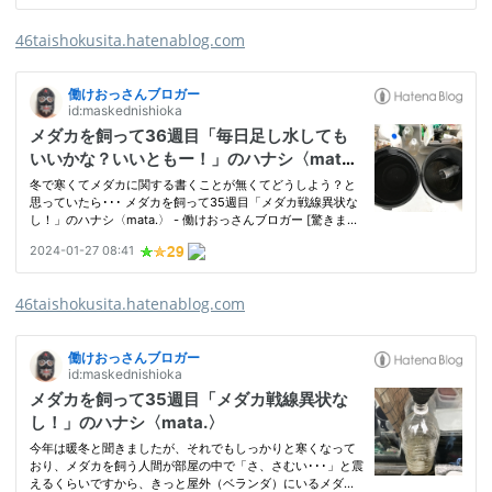
46taishokusita.hatenablog.com
46taishokusita.hatenablog.com