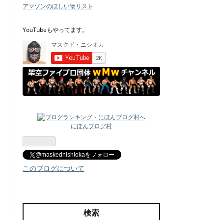
アマゾンのほしい物リスト
YouTubeもやってます。
にほんブログ村
@maskednishiokaをフォロー
このブログについて
検索