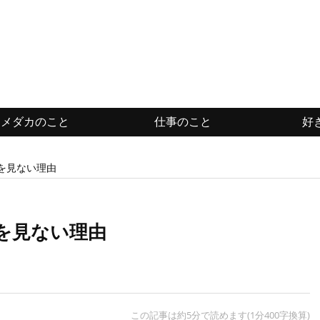
メダカのこと
仕事のこと
好
を見ない理由
を見ない理由
この記事は約5分で読めます(1分400字換算)