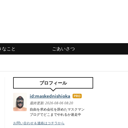
きなこと
ごあいさつ
プロフィール
id:maskednishioka
はて
なブ
最終更新:
2026-08-06 08:20
ログ
自由を求め会社を辞めたマスクマン
ブログでどこまでやれるか迷走中
Pro
お問い合わせ＆連絡はコチラから