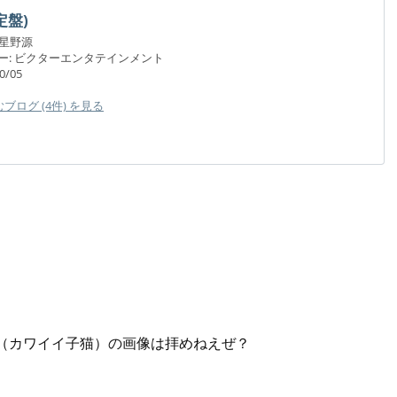
定盤)
星野源
ー:
ビクターエンタテインメント
0/05
ログ (4件) を見る
（カワイイ子猫）の画像は拝めねえぜ？