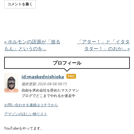
コメントを書く
«
ホルモンの語源が「放る
「アター！」と「イタタ
もん」というのを…
タター！」のおか…
»
プロフィール
id:maskednishioka
はて
なブ
最終更新:
2026-08-08 08:15
ログ
自由を求め会社を辞めたマスクマン
ブログでどこまでやれるか迷走中
Pro
お問い合わせ＆連絡はコチラから
アマゾンのほしい物リスト
YouTubeもやってます。